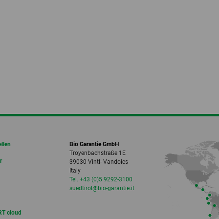
ellen
Bio Garantie GmbH
Troyenbachstraße 1E
r
39030 Vintl- Vandoies
Italy
Tel. +43 (0)5 9292-3100
suedtirol
@bio-garantie.
it
T cloud