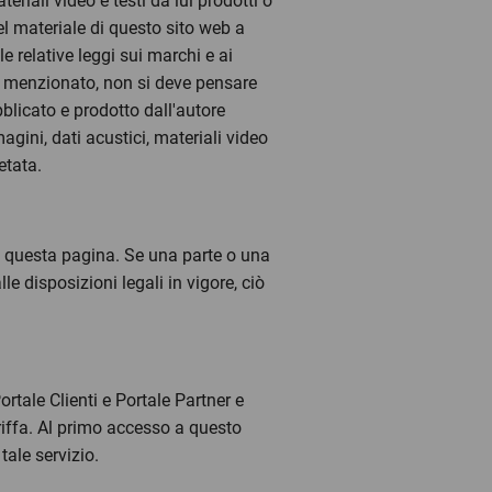
teriali video e testi da lui prodotti o
el materiale di questo sito web a
 relative leggi sui marchi e ai
te menzionato, non si deve pensare
ubblicato e prodotto dall'autore
gini, dati acustici, materiali video
etata.
a questa pagina. Se una parte o una
 disposizioni legali in vigore, ciò
ortale Clienti e Portale Partner e
ariffa. Al primo accesso a questo
tale servizio.