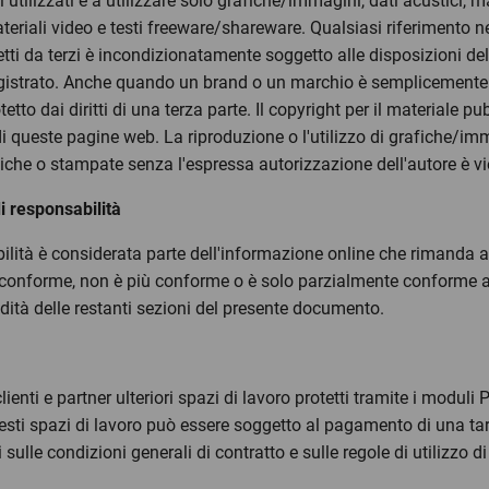
ui utilizzati e a utilizzare solo grafiche/immagini, dati acustici, ma
teriali video e testi freeware/shareware. Qualsiasi riferimento n
i da terzi è incondizionatamente soggetto alle disposizioni delle
io registrato. Anche quando un brand o un marchio è semplicemen
etto dai diritti di una terza parte. Il copyright per il materiale p
 queste pagine web. La riproduzione o l'utilizzo di grafiche/imma
oniche o stampate senza l'espressa autorizzazione dell'autore è vi
di responsabilità
ilità è considerata parte dell'informazione online che rimanda 
conforme, non è più conforme o è solo parzialmente conforme alle
idità delle restanti sezioni del presente documento.
ienti e partner ulteriori spazi di lavoro protetti tramite i moduli P
i questi spazi di lavoro può essere soggetto al pagamento di una t
 sulle condizioni generali di contratto e sulle regole di utilizzo di 