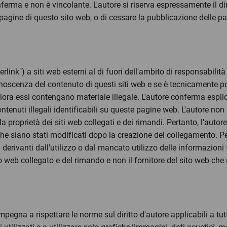
erma e non è vincolante. L'autore si riserva espressamente il diri
le pagine di questo sito web, o di cessare la pubblicazione dell
yperlink") a siti web esterni al di fuori dell'ambito di responsabilit
noscenza del contenuto di questi siti web e se è tecnicamente po
ualora essi contengano materiale illegale. L'autore conferma esp
ntenuti illegali identificabili su queste pagine web. L'autore no
la proprietà dei siti web collegati e dei rimandi. Pertanto, l'auto
che siano stati modificati dopo la creazione del collegamento. Per 
 derivanti dall'utilizzo o dal mancato utilizzo delle informazioni 
ito web collegato e del rimando e non il fornitore del sito web c
 impegna a rispettare le norme sul diritto d'autore applicabili a tu